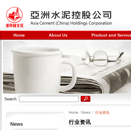
Home
About Us
Product and Servic
Search
Home
/
News
/
行业资讯
行业资讯
News