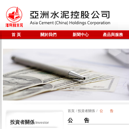
首 頁
關於我們
新聞中心
產品與服務
聯係我們
全站搜尋
首頁
/
投資者關係
/
公 告
公 告
投資者關係
Investor