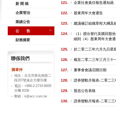
121.
/
企業社會責任報告通知函
新 聞 稿
企業管治
122.
/
股東周年大會通告
業績公告
123.
/
建議修訂組織章程大綱及
公 告
124.
/
（1）授出發行及購回股份
細則（4）股東周年大會通
財務摘要
125.
/
於二零二三年六月九日星
聯係我們
126.
/
截至二零二三年三月三十
陳韋仲
127.
/
董事會會議召開日期
地址：台北市敦化南路二
段207號遠企大樓31樓
128.
/
證券變動月報表-二零二三
電話：+886-2-2733-8000
分機 8336
129.
/
股息公告表格
郵箱：ir@acc.com.tw
130.
/
證券變動月報表-二零二三