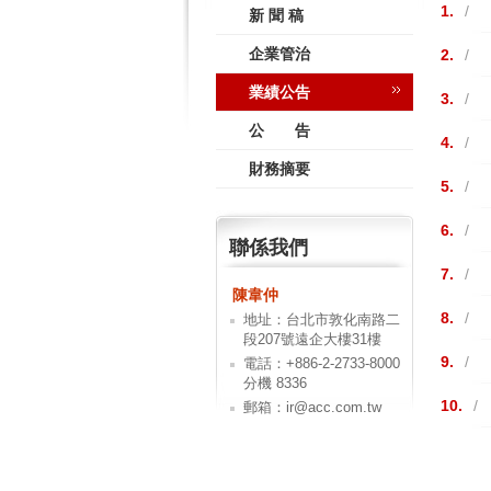
1.
/
新 聞 稿
企業管治
2.
/
業績公告
3.
/
公 告
4.
/
財務摘要
5.
/
6.
/
聯係我們
7.
/
陳韋仲
8.
/
地址：台北市敦化南路二
段207號遠企大樓31樓
9.
/
電話：+886-2-2733-8000
分機 8336
10.
/
郵箱：ir@acc.com.tw