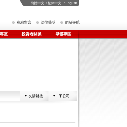
簡體中文
/
繁体中文
/
English
在線留言
法律聲明
網站導航
專區
投資者關係
舉報專區
友情鏈接
子公司