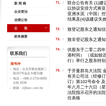
联合公告有关 (1)
71.
/
新 闻 稿
以协议安排方式将亚
企业管治
亚洲水泥（中国）控
结果及(4)该建议失
业绩公告
公 告
致登记股东之通知信
72.
/
财务摘要
致非登记股东之通知
73.
/
供股东于二零二四年
74.
/
联系我们
港时间） （或如较
行）举行之股东特别
陈韦仲
地址：台北市敦化南路二
于开曼群岛大法院 金融
75.
/
段207号远企大楼31楼
有关公司法（经修订
电话：+886-2-2733-8000
订）第102号命令
分机 8336
年八月二十六日（星
邮箱：ir@acc.com.tw
法院指示召开的法院
任表格