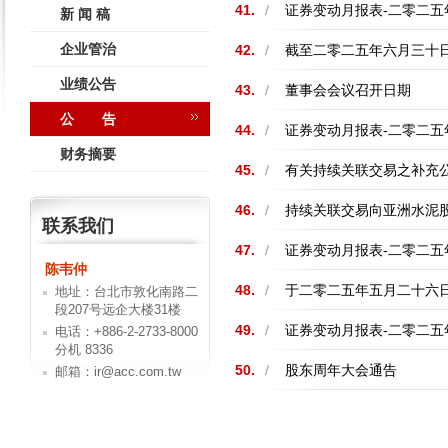
41.
/
证券变动月报表-二零二五
新 闻 稿
企业管治
42.
/
截至二零二五年六月三十
业绩公告
43.
/
董事会会议召开日期
公 告
44.
/
证券变动月报表-二零二五
财务摘要
45.
/
有关持续关联交易之补充
46.
/
持续关联交易向亚洲水泥
联系我们
47.
/
证券变动月报表-二零二五
陈韦仲
48.
/
于二零二五年五月二十六
地址：台北市敦化南路二
段207号远企大楼31楼
49.
/
证券变动月报表-二零二五
电话：+886-2-2733-8000
分机 8336
50.
/
股东周年大会通告
邮箱：ir@acc.com.tw