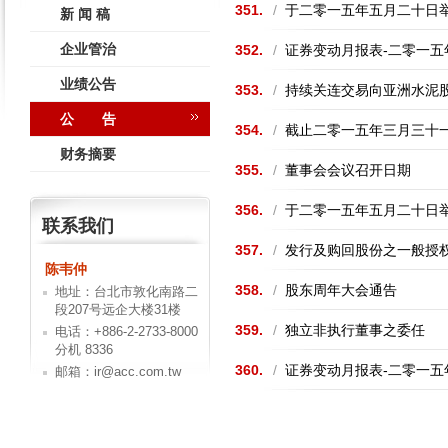
351.
/
于二零一五年五月二十日
新 闻 稿
企业管治
352.
/
证券变动月报表-二零一五
业绩公告
353.
/
持续关连交易向亚洲水泥
公 告
354.
/
截止二零一五年三月三十
财务摘要
355.
/
董事会会议召开日期
356.
/
于二零一五年五月二十日
联系我们
357.
/
发行及购回股份之一般授
陈韦仲
358.
/
股东周年大会通告
地址：台北市敦化南路二
段207号远企大楼31楼
359.
/
独立非执行董事之委任
电话：+886-2-2733-8000
分机 8336
360.
/
证券变动月报表-二零一五
邮箱：ir@acc.com.tw