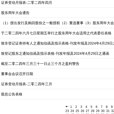
证券变动月报表-二零二四年四月
股东周年大会通告
（1）授出发行及购回股份之一般授权（2）重选董事（3）股东周年大
于二零二四年六月七日星期五举行之股东周年大会适用之代表委任表格
致非登记证券持有人之通知信函及指示表格-刊发年报及2024年4月29日
致登记股东之通知信函及指示表格-刊发年报及2024年4月29日之通函
截至二零二四年三月三十一日止三个月之盈利警告
董事会会议召开日期
证券变动月报表-二零二四年三月
股息公告表格
1
2
3
4
5
6
7
8
9
23
24
25
26
27
28
29
30
31
3