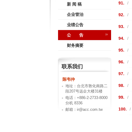
91.
/
新 闻 稿
企业管治
92.
/
业绩公告
93.
/
公 告
94.
/
财务摘要
95.
/
96.
/
联系我们
97.
/
陈韦仲
98.
/
地址：台北市敦化南路二
段207号远企大楼31楼
99.
/
电话：+886-2-2733-8000
分机 8336
100.
/
邮箱：ir@acc.com.tw