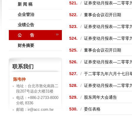
521.
/
证券变动月报表—二零零
新 闻 稿
企业管治
522.
/
董事会会议召开日期
业绩公告
523.
/
证券变动月报表—二零零
公 告
524.
/
证券变动月报表—二零零
财务摘要
525.
/
董事会会议召开日期
526.
/
证券变动月报表—二零零
联系我们
527.
/
于二零零九年六月十七日
陈韦仲
528.
/
证券变动月报表—二零零
地址：台北市敦化南路二
段207号远企大楼31楼
529.
/
股东周年大会通告
电话：+886-2-2733-8000
分机 8336
530.
/
委任表格
邮箱：ir@acc.com.tw