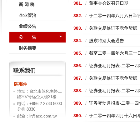
381.
/
董事会会议召开日期
新 闻 稿
企业管治
382.
/
于二零一四年八月六日举
业绩公告
383.
/
关联交易修订不竞争契据
公 告
384.
/
股东特别大会通告
财务摘要
385.
/
截至二零一四年六月三十
386.
/
证券变动月报表-二零一四
联系我们
387.
/
关联交易修订不竞争契据
陈韦仲
388.
/
证券变动月报表-二零一四
地址：台北市敦化南路二
段207号远企大楼31楼
389.
/
证券变动月报表-二零一四
电话：+886-2-2733-8000
分机 8336
390.
/
于二零一四年四月十六日
邮箱：ir@acc.com.tw