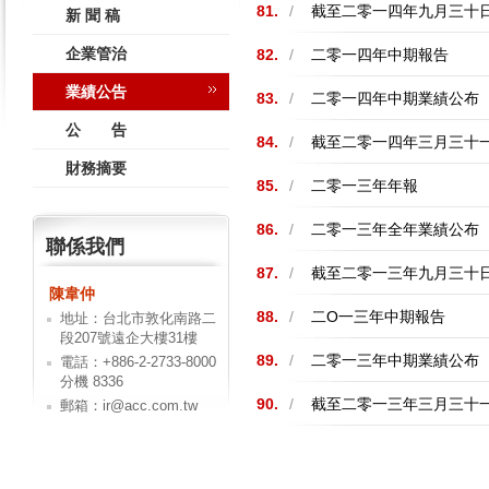
81.
/
截至二零一四年九月三十
新 聞 稿
企業管治
82.
/
二零一四年中期報告
業績公告
83.
/
二零一四年中期業績公布
公 告
84.
/
截至二零一四年三月三十
財務摘要
85.
/
二零一三年年報
86.
/
二零一三年全年業績公布
聯係我們
87.
/
截至二零一三年九月三十
陳韋仲
88.
/
二O一三年中期報告
地址：台北市敦化南路二
段207號遠企大樓31樓
89.
/
二零一三年中期業績公布
電話：+886-2-2733-8000
分機 8336
90.
/
截至二零一三年三月三十
郵箱：ir@acc.com.tw