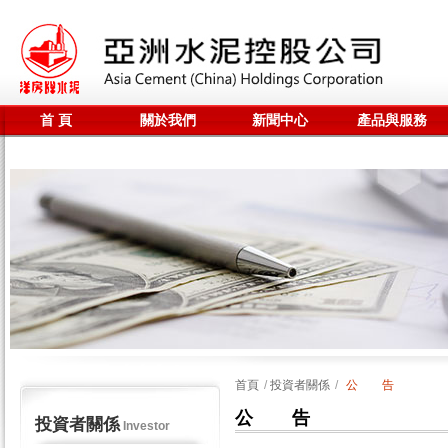
首 頁
關於我們
新聞中心
產品與服務
聯係我們
全站搜尋
首頁
/
投資者關係
/
公 告
公 告
投資者關係
Investor