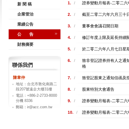
1.
/
證券變動月報表-二零二六
新 聞 稿
企業管治
2.
/
截至二零二六年六月三十
業績公告
3.
/
董事會會議召開日期
公 告
4.
/
修訂年度上限及延長持續
財務摘要
5.
/
於二零二六年八月七日星
6.
/
致非登記證券持有人之通知
聯係我們
格
陳韋仲
7.
/
致登記股東之通知信函及指
地址：台北市敦化南路二
段207號遠企大樓31樓
8.
/
股東特別大會通告
電話：+886-2-2733-8000
分機 8336
9.
/
證券變動月報表-二零二六
郵箱：ir@acc.com.tw
10.
/
證券變動月報表-二零二六