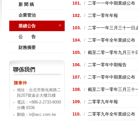
101.
/
二零一一年中期業績公布
新 聞 稿
企業管治
102.
/
二零一零年年報
業績公告
103.
/
二零一一年三月三十一日
公 告
104.
/
二零一零年全年業績公布
財務摘要
105.
/
截至二零一零年九月三十
106.
/
二零一零年中期報告
聯係我們
107.
/
二零一零年中期業績公布
陳韋仲
108.
/
截至二零一零年三月三十
地址：台北市敦化南路二
段207號遠企大樓31樓
109.
/
二零零九年年報
電話：+886-2-2733-8000
分機 8336
110.
/
二零零九年全年業績公布
郵箱：ir@acc.com.tw