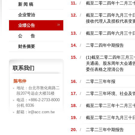
11.
/
截至二零二四年十二月三
新 闻 稿
企业管治
12.
/
截至二零二四年九月三十
接收代理人及授权代表变
业绩公告
13.
/
截至二零二四年六月三十
公 告
14.
/
二零二四年中期报告
财务摘要
15.
/
(1)截至二零二四年三月三
关通函、股东周年大会通
联系我们
委任表格之澄清公告
陈韦仲
16.
/
二零二三年年报
地址：台北市敦化南路二
段207号远企大楼31楼
17.
/
二零二三年环境、社会及
电话：+886-2-2733-8000
分机 8336
18.
/
截至二零二三年十二月三
邮箱：ir@acc.com.tw
19.
/
截至二零二三年九月三十
20.
/
二零二三年中期报告