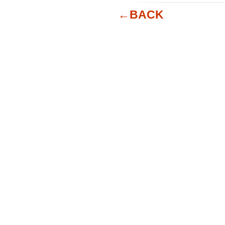
←BACK