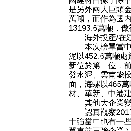
國建材占據了除
是另外兩大巨頭金
萬噸，而作為國
13193.6萬噸，
海外投產/在
本次榜單當中，
泥以452.6萬噸
新位於第二位，
發水泥、雲南能
面，海螺以465
材、華新、中港
其他大企業
認真觀察201
十強當中也有一